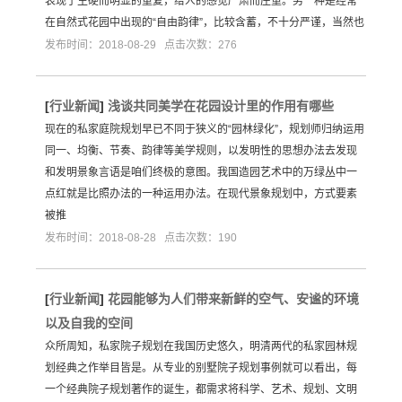
表现于生硬而明显的重复，给人的感觉严肃而庄重。另一种是经常
在自然式花园中出现的“自由韵律”，比较含蓄，不十分严谨，当然也
发布时间：2018-08-29 点击次数：276
[
行业新闻
]
浅谈共同美学在花园设计里的作用有哪些
现在的私家庭院规划早已不同于狭义的“园林绿化”，规划师归纳运用
同一、均衡、节奏、韵律等美学规则，以发明性的思想办法去发现
和发明景象言语是咱们终极的意图。我国造园艺术中的万绿丛中一
点红就是比照办法的一种运用办法。在现代景象规划中，方式要素
被推
发布时间：2018-08-28 点击次数：190
[
行业新闻
]
花园能够为人们带来新鲜的空气、安谧的环境
以及自我的空间
众所周知，私家院子规划在我国历史悠久，明清两代的私家园林规
划经典之作举目皆是。从专业的别墅院子规划事例就可以看出，每
一个经典院子规划著作的诞生，都需求将科学、艺术、规划、文明