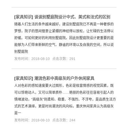
[
家具知识
]
谈谈别墅庭院设计中式、美式和法式的区别
随着人们生活的条件越来越好，建设别墅庭院已不再是一种奢侈的
梦想，院子的悠闲惬意让紧绷的神经得以放松，让忙碌的生活得以
舒缓。可如何更好的利用别墅庭院。因此别墅庭院设计更重要的是
能够为人们带来新鲜的空气、静谧的环境以及自我的空间，所以说
别墅庭院
发布时间：2018-08-10 点击次数：291
[
家具知识
]
潮流色彩中高级灰的户外休闲家具
人对色彩的感知速度要大过图形，色彩是极富情感的视觉因素，既
可以惊艳动人，又可以简单质朴……艳丽的色彩往往容易引起人的
情绪波动，“高级灰”则柔和、稳重、不强烈、不浮夸，是品质生活方
式的艺术演绎，更是时尚潮流的风向标。重庆休闲家具认为高级灰
是一
发布时间：2018-08-10 点击次数：244