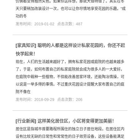
仿佛都变得黯然失色。如果你这样想，那就大错特错了。其实在冬
天只要稍加改装设计一次，也可以让你尽情地享受花园的乐趣。“成
功的冬
发布时间：2019-01-02 点击次数：487
[
家具知识
]
聪明的人都是这样设计私家花园的，你还不赶
快学起来！
现在，人们的生活越来越好了，拥有私家花园或庭院的也越来越多
了，于是，如何布置自己的私家庭院就会成为很多人的一大爱好。
在庭院中栽种一些植物，不但能改善居家环境，还能陶冶情操，可
以说是一举多得的事情。不过重庆花园设计提醒大家布置自己的庭
院不像在
发布时间：2018-09-29 点击次数：206
[
行业新闻
]
这样美化居住区，小区将变得更加美丽！
居住区是指城市首要路程所围住的独立日子居住地段。在居住区内
设有比较无缺的日常性和常常性的日子效劳设备，这些设备能满足