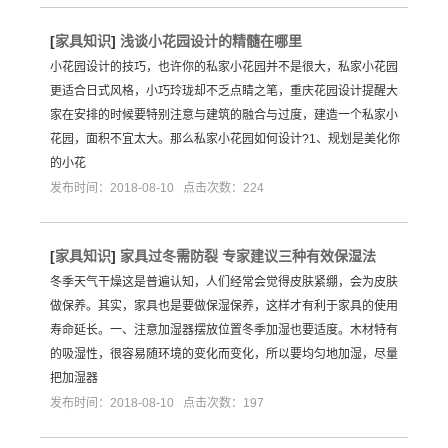
[
家具知识
]
浅谈小花园设计的精髓在哪里
小花园设计的技巧，也许你的私家小花园并不是很大，私家小花园
更适合日式风格，小巧玲珑却不乏点睛之笔，重庆花园设计提醒大
家在安排的时候要特别注意与建筑的融合与过度，建造一个私家小
花园，面积不宜太大。那么私家小花园如何设计?1、规划是美化你
的小花
发布时间：2018-08-10 点击次数：224
[
家具知识
]
家具过冬需防裂 专家建议三种有效保湿法
冬季天气干燥这是普遍认知，人们经常会觉得皮肤紧绷，会为皮肤
做保养。其实，家具也是要做保湿保养，这样才有利于家具的使用
寿命延长。一、注意加湿器摆放位置冬季加湿也要适度。木材特有
的吸湿性，很容易随环境的变化而变化，所以要均匀地加湿，尽量
把加湿器
发布时间：2018-08-10 点击次数：197