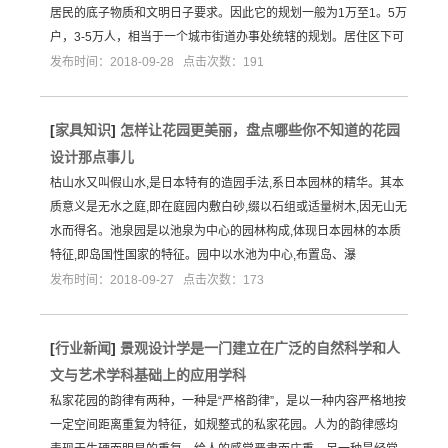
居民的底子物质和文明日子要求。因此它的规划一般为1万至1。5万
户，3-5万人，相当于一个城市街道办事处统辖的规划。居住区下可
发布时间：2018-09-28 点击次数：191
[
家具知识
]
怎样让花园更美丽，盘点哪些你不知道的花园
设计那点事儿
枯山水又叫假山水,是日本特有的造园手法,系日本园林的精华。其本
质意义是无水之庭,即在庭园内敷白砂,缀以石组或适量树木,因无山无
水而得名。池泉园是以池泉为中心的园林构成,体现日本园林的本质
特征,即岛国性国家的特征。园中以水池为中心,布置岛、瀑
发布时间：2018-09-27 点击次数：173
[
行业新闻
]
景观设计学是一门建立在广泛的自然科学和人
文与艺术学科基础上的应用学科
私家花园的韵律有两种，一种是“严格韵律”，是以一种内容严格地按
一定空间距离重复为特征，如规整式的私家花园。人为的韵律感均