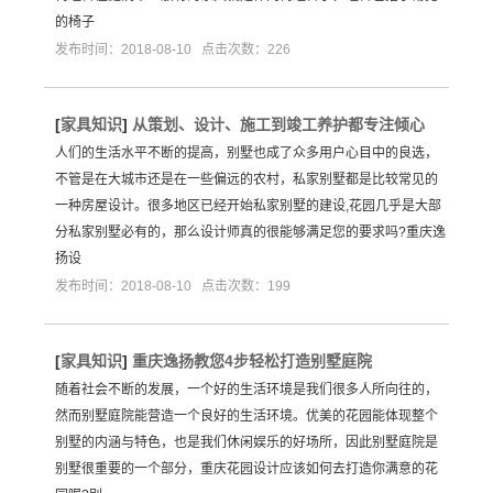
的椅子
发布时间：2018-08-10 点击次数：226
[
家具知识
]
从策划、设计、施工到竣工养护都专注倾心
人们的生活水平不断的提高，别墅也成了众多用户心目中的良选，
不管是在大城市还是在一些偏远的农村，私家别墅都是比较常见的
一种房屋设计。很多地区已经开始私家别墅的建设,花园几乎是大部
分私家别墅必有的，那么设计师真的很能够满足您的要求吗?重庆逸
扬设
发布时间：2018-08-10 点击次数：199
[
家具知识
]
重庆逸扬教您4步轻松打造别墅庭院
随着社会不断的发展，一个好的生活环境是我们很多人所向往的，
然而别墅庭院能营造一个良好的生活环境。优美的花园能体现整个
别墅的内涵与特色，也是我们休闲娱乐的好场所，因此别墅庭院是
别墅很重要的一个部分，重庆花园设计应该如何去打造你满意的花