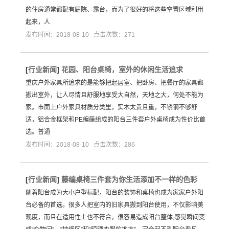
的住房通常都配有庭院、露台，而为了很好的将这些空置区域利用
起来，人
发布时间：2018-08-10 点击次数：271
[
行业新闻
]
花园、阳台桌椅，室外的休闲生活追求
重庆户外家具所追求的是能够把起居室、把卧房、把餐厅的家具都
搬出室外，让人尽情且舒服地享受大自然，天地之大，何处不能为
家。市面上户外家具材质分类里，实木太贵且重，不锈钢不够舒
适，铝合金框架和PE编藤组成的阳台三件套户外桌椅成为性价比首
选。普通
发布时间：2018-08-10 点击次数：286
[
行业新闻
]
藤编桌椅三件套为你生活添加不一样的色彩
随着阳台成为大小户型标配，阳台的装饰和桌椅也成为家家户外阳
台必备的首选。很多人把室内的旧家具搬到阳台使用，不仅影响美
观度，而且在适用性上也不符合，很容易造成阳台整体,感觉瞬间变