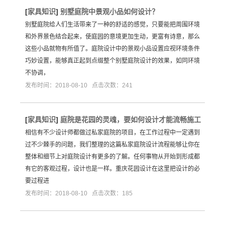
[
家具知识
]
别墅庭院中景观小品如何设计？
别墅庭院给人们生活带来了一种的舒适的感觉，只要能把周围环境
和外界景色结合起来，使庭园的意境更加生动，更富有诗意，那么
这些小品就物有所值了。庭院设计中的景观小品设置应视环境条件
巧妙设置，能够真正起到点缀整个别墅庭院设计的效果，如同环境
不协调，
发布时间：2018-08-10 点击次数：241
[
家具知识
]
庭院是花园的灵魂，要如何设计才能流畅施工
相信有不少设计师都做过私家庭院的项目，在工作过程中一定遇到
过不少棘手的问题，我们整理的这篇私家庭院设计流程能够让你在
整体和细节上对庭院设计有更多的了解。任何事物从开始到形成都
有它的客观过程，设计也是一样。重庆花园设计在这里把设计的必
要过程进
发布时间：2018-08-10 点击次数：185