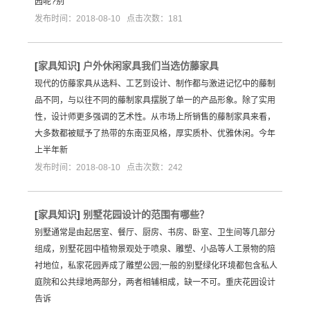
园呢?别
发布时间：2018-08-10 点击次数：181
[
家具知识
]
户外休闲家具我们当选仿藤家具
现代的仿藤家具从选料、工艺到设计、制作都与激进记忆中的藤制
品不同，与以往不同的藤制家具摆脱了单一的产品形象。除了实用
性，设计师更多强调的艺术性。从市场上所销售的藤制家具来看，
大多数都被赋予了热带的东南亚风格，厚实质朴、优雅休闲。今年
上半年新
发布时间：2018-08-10 点击次数：242
[
家具知识
]
别墅花园设计的范围有哪些？
别墅通常是由起居室、餐厅、厨房、书房、卧室、卫生间等几部分
组成，别墅花园中植物景观处于喷泉、雕塑、小品等人工景物的陪
衬地位，私家花园弄成了雕塑公园;一般的别墅绿化环境都包含私人
庭院和公共绿地两部分，两者相辅相成，缺一不可。重庆花园设计
告诉