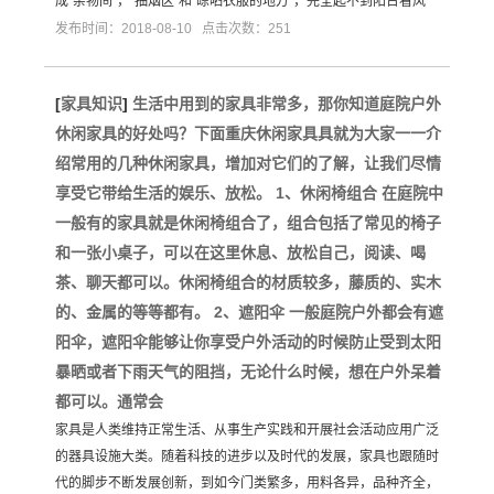
成“杂物间”，“抽烟区”和“晾晒衣服的地方”，完全起不到阳台看风
发布时间：2018-08-10 点击次数：251
[
家具知识
]
生活中用到的家具非常多，那你知道庭院户外
休闲家具的好处吗？下面重庆休闲家具具就为大家一一介
绍常用的几种休闲家具，增加对它们的了解，让我们尽情
享受它带给生活的娱乐、放松。 1、休闲椅组合 在庭院中
一般有的家具就是休闲椅组合了，组合包括了常见的椅子
和一张小桌子，可以在这里休息、放松自己，阅读、喝
茶、聊天都可以。休闲椅组合的材质较多，藤质的、实木
的、金属的等等都有。 2、遮阳伞 一般庭院户外都会有遮
阳伞，遮阳伞能够让你享受户外活动的时候防止受到太阳
暴晒或者下雨天气的阻挡，无论什么时候，想在户外呆着
都可以。通常会
家具是人类维持正常生活、从事生产实践和开展社会活动应用广泛
的器具设施大类。随着科技的进步以及时代的发展，家具也跟随时
代的脚步不断发展创新，到如今门类繁多，用料各异，品种齐全，