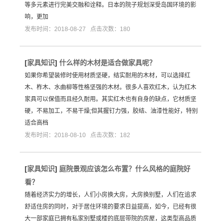
等多元素进行完美交融和诠释。日本的院子规划深受岛国环境的影
响，更加
发布时间：2018-08-27 点击次数：180
[
家具知识
]
什么样的木材是适合做家具呢？
如果你希望装修时使用材质坚硬，结实耐用的木材，可以选择红
木、柞木、水曲柳等性格坚强的木材。很多人喜欢红木，认为红木
家具可以保值而且经久耐用。其实红木也有自身的缺点，它材质坚
硬，不易加工，不易干燥;但其握钉力强，胶结、油漆性能好，特别
适合高档
发布时间：2018-08-10 点击次数：182
[
家具知识
]
庭院景观应该怎么布置？什么风格的庭院好
看？
随着经济实力的增长，人们小房换大房，大房换别墅，人们在追求
舒适住房的同时，对于居住环境的要求日益提高，如今，已经有很
大一部家庭已拥有私家别墅或楼的底层带院的房屋，这类型高品质