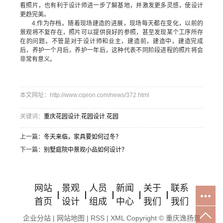
看照片，也有利于设计师进一步了解基地，并激发更多灵感，使设计
更趋完美。
4.作为存档。随着现场建造的进展，现场每天都在变化，以前的
景观将不复存在，照片可以提供良好的参照，甚至发现某个工序所存
在的问题。不管是对于设计师和业主，建造前，建造中，建造完成
后，养护一个月后，养护一年后，这种代表不同阶段进程的照片将会
非常有意义。
本文网址：http://www.cqeon.com/news/372.html
关键词：
重庆花园设计
,
花园设计
,
花园
上一篇：
冬天来临，家具要如何过冬？
下一篇：
别墅庭院中景观小品如何设计？
网站
景观
人员
新闻
关于
联系
首页
设计
组成
中心
我们
我们
企业分站
|
网站地图
|
RSS
|
XML
Copyright © 重庆逸扬景