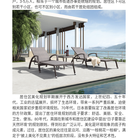
户，3-5万人，相当于一个城市街道办事处统辖的规划。居住区下可区
别若干小区，也可不区别小区，而由若干居处组团组成。
居住区美化规划早期展开于西方发达国家，上世纪四、五十年
代，工业的迅猛展开，损坏了生态环境，带来一系列严重后果，迫使
相关国家初步重视环境规划。70年代，日本首要拟定了改善居住环境
的方针政策，提出了居住环境规划的底子要求：舒适、美丽、安全、
卫生、便当。80年代，英国在新城市和居住区建设中提出“日子要靠近
天然环境”的规划原则，得到社会广泛认可。美化是环境现象的底子构
成元素，过往，居住区的美化往往是沿河、沿路“一枝桃花一枝柳”，满
足于“披上美化不见黄土”的低层次阶段，没有多大特征和艺术性。