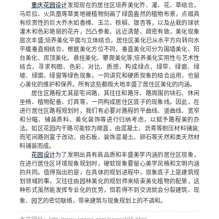
重庆花园设计
发现现在的居住区培养美化乔、灌、花、草结合，
马尼拉、火凤凰等草类地被植物刻画了绿茵盎然的植物布景，点缀具
有欣赏性的巨大乔木如香樟、玉兰、棕榈、银杏等，以及丛栽的球状
灌木和色彩艳丽的花卉，凹凸参差、远近清楚、疏密有致，美化现象
层次丰盛;培养美化平面与立体结合，居住区美化已从水平方向转向水
平缓垂直相结合，根据美化方位不同，垂直美化可分为围墙美化、阳
台美化、房顶美化、悬挂美化、攀爬美化等;培养美化实用性与艺术性
结合，寻求构图、色彩、对比、质感，构成绿点、绿带、绿廊、绿
坡、绿面、绿窗等绿色现象，一同讲究和硬质现象的结合运用，也留
心美化的维护和保养。所有这些都极大地丰盛了居住区美化的内涵。
居住区路程尤其是宅间路，其往往和路牙、路周围的块石、休闲
坐椅、植物配备、灯具等，一同构成居住区底子的现象线。因此，在
进行居住区路程规划时，我们有必要对路程的平曲线、竖曲线、宽窄
和分幅、铺装质料、美化装饰等进行归纳考虑，以赋予路程美的办
法。如区花园内干路可能较为顺直，由混凝土、沥青等耐压材料铺装;
而宅间路则富于改动，由石板、装饰混凝土、卵石等天然和类天然材
料铺装而成。
花园设计
为了发明出具有高品质和丰盛美学内涵的居住区现象，
在进行居住区环境现象规划时，硬软现象要留心美学风格和文明内涵
的共同。值得指出的是，在具体的规划进程中，现象底子上是建筑规
划领域的事，又往往由园林美化的规划师来结束美化植物的配景，这
种形式虽然能发挥专业化的优势，但若得不到交流就会分裂建筑、现
象、园艺的密切联络，带来建筑与现象规划上的不调和。