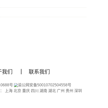
于我们
联系我们
10688号
渝公网安备50010702504558号
域：
上海
北京
重庆
四川
湖南
湖北
广州
贵州
深圳