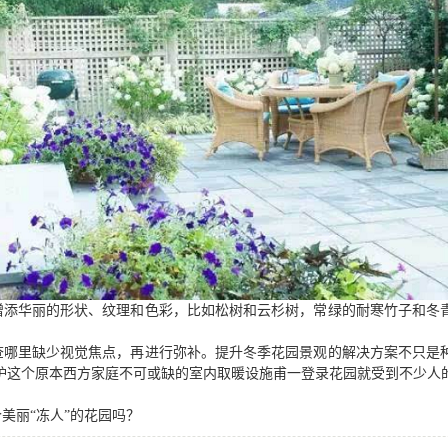
增添华丽的形状、纹理和色彩，比如松树和云杉树，常绿的耐寒竹子和冬
查哪里缺少视觉焦点，再进行弥补。提升冬季花园景观的解决方案不只是
炉这个原本西方家庭不可或缺的室内取暖设施甫一登录花园就受到不少人
美丽“冻人”的花园吗？