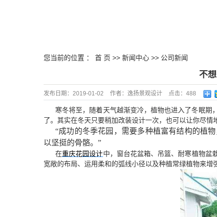
您当前的位置 ：
首 页
>>
新闻中心
>>
公司新闻
不想
发布日期：
2019-01-02
作者：
逸扬景观设计
点击：
488
寒冬将至，随着天气越渐变冷，植物也进入了冬眠期
了。其实在冬天只要稍加改装设计一次，也可以让你尽情
“
成功的冬季花园，需要多种植富有结构的植物
以坚挺的骨骼。
”
在
重庆花园设计
中，窗台花盆箱、吊篮、耐寒植物盆
宽敞的布局、运用柔和的弧线小径以及种植常绿植物来增