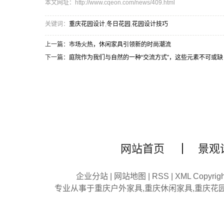
本文网址：http://www.cqeon.com/news/409.html
关键词：
重庆花园设计
,
冬日花园
,
花园设计技巧
上一篇：
市场火热，休闲家具引领新的时尚潮流
下一篇：
庭院作为我们与自然的一种“交流方式”，这些元素不可或缺
网站首页
景观
企业分站
|
网站地图
|
RSS
|
XML
Copyri
专业从事于
重庆户外家具
,
重庆休闲家具
,
重庆花