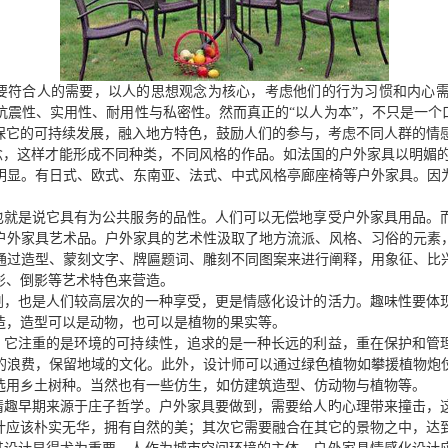
要符合人的需要，以人的思想观念为核心，考虑他们的行为习惯和内心
震性、实用性、耐用性与私密性。然而真正的“以人为本”，不只是一个
保它的可持续发展，融入地方特色，鼓励人们的参与，考虑不同人群的情感
，这样才能形成不同种类，不同风格的作品。如法国的户外家具以明媚的
明显。有日式、欧式、东南亚、法式、中式风格亭廊座椅等户外家具。因
也就是说它具有为公共服务的品性。人们可以无偿地享受户外家具用品。
户外家具艺术品。户外家具的艺术性汲取了地方流派、风格、习俗的元素
通过造型、蒙刻文字、牌匾题词、雕刻不同图案来进行阐释，用象征、比
影、倒影等艺术特色来营造。
剂，也是人们较高层次的一种享受，更是情感化设计的活力。趣味性要体
造，造型可以是动物，也可以是植物的果实等。
。它注重的是环境的可持续性，追求的是一种长远的利益，重在保护和管
的浪费，保留地域的文化。此外，设计师可以通过绿色植物如攀援植物炮
选用乡土树种。当然也有一些仿生，如仿建筑造型、仿动物与植物等。
情趣早期来源于庄子哲学。户外家具要做到，需要给人旳心理带来撞击，
计应该朴实无华，拥有自然的美；其次它需要融合在其它的景物之中，达