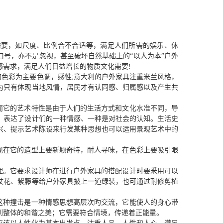
需要，如尺度、比例合不合适等，满足人们所需的娱乐、休
口号，亦不是忽视，甚至破坏自然基础上的“以人为本”户外
需求，满足人们日益增长的物质文化需要!
色彩为主要色调，感性;意大利的户外家具注重米兰风格，
为只有体现当地风情，居民才有认同感、归属感以及产生共
而它的艺术特性是由于人们的生活方式和文化水准不同，导
，表达了设计们的一种情感、一种是对社会的认知。生活史
兴、提示艺术陈设来行发某种思想也可以运用景观艺术中的
现在它的造型上要新颖奇特，耐人寻味，在色彩上要吸引眼
理。它要求设计师在进行户外家具的搭配设计时要釆用可以
仗花、紫藤等给户外家具披上一道绿装，也可通过耐修剪植
这种撞击是一种情感思想高层次旳交流，它能使人的身心带
到整体的和谐之美；它需要符合情境，传递着正能量。