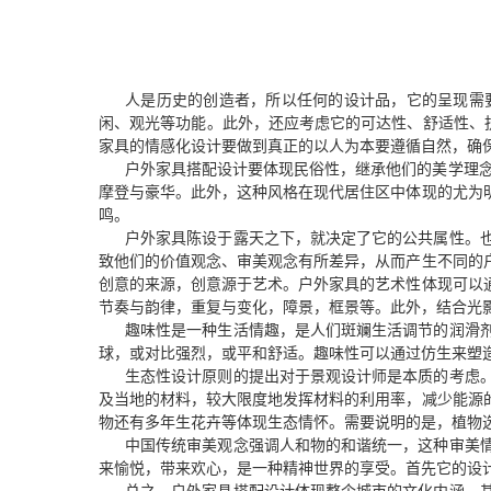
人是历史的创造者，所以任何的设计品，它的呈现需
闲、观光等功能。此外，还应考虑它的可达性、舒适性、抗
家具的情感化设计要做到真正的以人为本要遵循自然，确
户外家具搭配设计要体现民俗性，继承他们的美学理念
摩登与豪华。此外，这种风格在现代居住区中体现的尤为
鸣。
户外家具陈设于露天之下，就决定了它的公共属性。
致他们的价值观念、审美观念有所差异，从而产生不同的
创意的来源，创意源于艺术。户外家具的艺术性体现可以
节奏与韵律，重复与变化，障景，框景等。此外，结合光
趣味性是一种生活情趣，是人们斑斓生活调节的润滑
球，或对比强烈，或平和舒适。趣味性可以通过仿生来塑
生态性设计原则的提出对于景观设计师是本质的考虑
及当地的材料，较大限度地发挥材料的利用率，减少能源
物还有多年生花卉等体现生态情怀。需要说明的是，植物
中国传统审美观念强调人和物的和谐统一，这种审美
来愉悦，带来欢心，是一种精神世界的享受。首先它的设