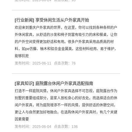
[
行业新闻
]
享受休闲生活从户外家具开始
欢迎来到重庆户外家具的世界，在这里，你可以找到各种各样的户
外休闲家具，从舒适的沙发和椅子到富有吸引力的床和餐桌，让你
的户外空间变得更加舒适和有用。很多户外家具采用品质高的材
料，如pe仿藤、柚木和铝合金金属类。这些材料经用、易于维护，
能够抗拒
发布时间：2025-06-11 点击次数：76
[
家具知识
]
庭院露台休闲户外家具选配指南
打造不一样庭院风情，休闲户外家具选择不可忽视，庭院露台作为
别墅的重要组成部分，是家人放松身心的好去处。而选择适合的休
闲户外家具，将为庭院增添不一样的风情，提供舒适的休憩空间，
更让人与自然更加好地融合。在选购休闲户外家具时，有几个关键
因素需要
发布时间：2025-06-04 点击次数：136