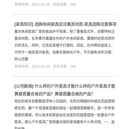
发布时间：2022-04-26 点击次数：204
[
家具知识
]
选购休闲家具应注重其材质,家具选购注意事项
重庆休闲家具厂家的挑选并不简单，除了要看款式外，还要特别注
重其材质，长年累月暴露在外的户外休闲家具，要随时经受风雨烈
日的洗礼，同时，它还应是便于打理的。因此，在材质的选择上，
不同于一般的室内家具，如果长期放在户外，不可避免风吹日晒，
所以您要
发布时间：2022-04-19 点击次数：180
[
公司新闻
]
什么样的户外家具才能什么样的户外家具才能
算是质量合格的产品？算是质量合格的产品？
现在的很多别墅都是带有小花园的，在阳光晴朗的时候在花园里晒
晒太阳，睡个午觉或者是跟好朋友一起喝喝茶聊聊天，是一件非常
惬意的事情，所以很多的家庭会在自家的花园里摆放一些重庆户外
家具，那么户外家具厂家质量合格的家具都有什么特点呢。一、造
型别致，