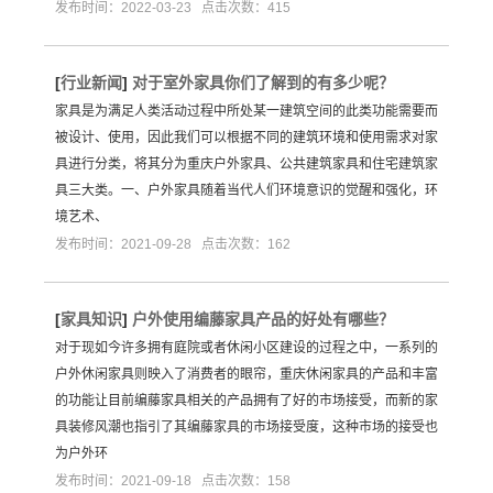
发布时间：2022-03-23 点击次数：415
[
行业新闻
]
对于室外家具你们了解到的有多少呢？
家具是为满足人类活动过程中所处某一建筑空间的此类功能需要而
被设计、使用，因此我们可以根据不同的建筑环境和使用需求对家
具进行分类，将其分为重庆户外家具、公共建筑家具和住宅建筑家
具三大类。一、户外家具随着当代人们环境意识的觉醒和强化，环
境艺术、
发布时间：2021-09-28 点击次数：162
[
家具知识
]
户外使用编藤家具产品的好处有哪些？
对于现如今许多拥有庭院或者休闲小区建设的过程之中，一系列的
户外休闲家具则映入了消费者的眼帘，重庆休闲家具的产品和丰富
的功能让目前编藤家具相关的产品拥有了好的市场接受，而新的家
具装修风潮也指引了其编藤家具的市场接受度，这种市场的接受也
为户外环
发布时间：2021-09-18 点击次数：158