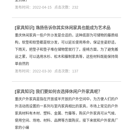
发布时间：2022-04-15 点击次数：232
[
家具知识
]
逸扬告诉你其实休闲家具也能成为艺术品
重庆休闲家具一些户外沙发是合适的，这种底部为可储物的藤质结
构，软垫和软垫都是软沙发，可以延长使用寿命，保证坐姿舒适，
下雨天，把垫子和垫子堆在储物筐就行了。座椅方面，为了避免搬
运之累，可以选用水杉、松木和藤制家具等，这些材料既能保持简
单自然的
发布时间：2022-03-30 点击次数：137
[
家具知识
]
我们要如何去选择休闲户外家具呢？
重庆户外家具是指在开放或半开放的户外空间中，为方便人们的户
外活动而设置的一系列与室内家具相比的家具，市场上常见的户外
家具材料有木材、塑料、金属、竹藤等，购买户外家具可从气候、
使用空间、场地、材料、品牌等方面购买，接下来就和户外家具厂
家的小编