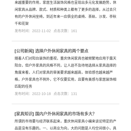
来越重要的作用，家居生活装饰风格也呈现出多元化发展趋势，休
闲家具从品牌、款式、材质和种类上都有了更多的选择，从过去只
有的户外休闲坐椅，到近年来一应俱全的桌椅、茶紈、沙发、亭秋
千和花架
发布时间：2022-11-02 点击次数：161
[
公司新闻
]
选择户外休闲家具的两个要点
随着人们对阳台装饰的重视，重庆休闲家具也被频繁地应用于露天
阳台，但户外家具的风格不同，让人迫不及待地选择从家具选择的
角度来看，人们对家具的审美要求越来越高，体验感也越来越严
格，户外家具也不例外，它不仅要实用，且要有美感与家居装饰相
匹配的任务
发布时间：2022-10-18 点击次数：131
[
家具知识
]
国内户外休闲家具的市场有多大？
所谓的市场要与经济联系起来，重庆休闲家具小编来谈论特定的产
品是没有乐趣的。一、以商业为向，大的问题是人均空间很小，具