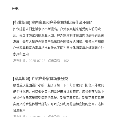
分类：
[
行业新闻
]
室内家具和户外家具相比有什么不同？
如今随着人们生活水平不断提高，户外家具越来越受到人们的欢
迎。我国作为家具制造业大国，户外家具制作在国内也是得到迅速
发展，每年大量户外家具产品出口外国等发达国家。很多人不知道
户外家具和室内家具相比有什么不同？重庆休闲家具小编聊聊户外
家具和室内
发布时间：2025-07-23 点击次数：102
[
家具知识
]
介绍户外家具场景分类
跟着重庆花园设计小编一起了了解一下：阳台家具：阳台户外家具
是个性化的，可以根据自己的爱好来设计和布置，选择处在阳光下
或是坐在角落里感受清新的风景。别墅花园家具：别墅花园家具既
实用又符合整体设计搭配，可以充分利用花园和庭院的空间，选择
合适的户
发布时间：2025-06-24 点击次数：93