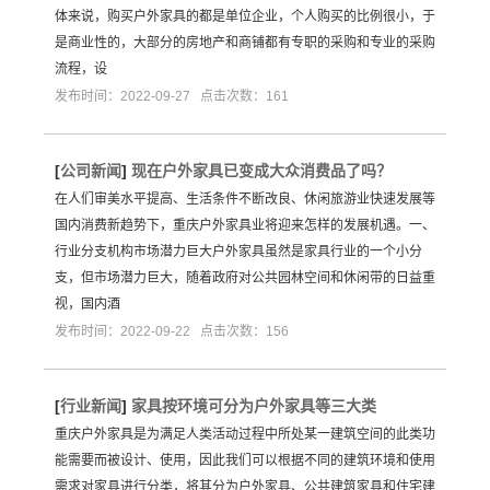
体来说，购买户外家具的都是单位企业，个人购买的比例很小，于
是商业性的，大部分的房地产和商铺都有专职的采购和专业的采购
流程，设
发布时间：2022-09-27 点击次数：161
[
公司新闻
]
现在户外家具已变成大众消费品了吗？
在人们审美水平提高、生活条件不断改良、休闲旅游业快速发展等
国内消费新趋势下，重庆户外家具业将迎来怎样的发展机遇。一、
行业分支机构市场潜力巨大户外家具虽然是家具行业的一个小分
支，但市场潜力巨大，随着政府对公共园林空间和休闲带的日益重
视，国内酒
发布时间：2022-09-22 点击次数：156
[
行业新闻
]
家具按环境可分为户外家具等三大类
重庆户外家具是为满足人类活动过程中所处某一建筑空间的此类功
能需要而被设计、使用，因此我们可以根据不同的建筑环境和使用
需求对家具进行分类，将其分为户外家具、公共建筑家具和住宅建