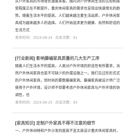
从户外家具的市场增长速度来看，国内对户外休闲生活的认知和接
受程度正在不断提升，重庆休闲家具的需求也呈现出快速增长的趋
势。随着生活水平的提高，人们越来越注重生活品质，户外休闲家
具成为越来越多人的选择。人们开始追求更为健康、自然和舒适的
生活方式
发布时间：2024-09-24 点击次数：81
[
行业新闻
]
影响藤编家具质量的几大生产工序
随着人们生活水平的提高，人类对户外环境的舒适性有所要求，当
然户外休闲家具也是不可缺少的外摆设施之一。我们见过形形式式
的户外休闲家具，但时尚的要数藤编家具。藤编家具被设计师广泛
使用于户外环境，设计师不但要考虑户外休闲家具与户外环境的协
调性，也
发布时间：2024-06-25 点击次数：93
[
家具知识
]
定制户外家具不得不注意的细节
一、户外休闲椅和户外沙发的座高不宜太高设计重庆休闲家具时，