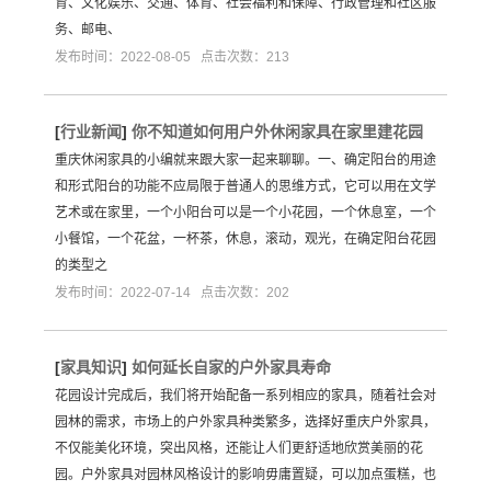
育、文化娱乐、交通、体育、社会福利和保障、行政管理和社区服
务、邮电、
发布时间：2022-08-05 点击次数：213
[
行业新闻
]
你不知道如何用户外休闲家具在家里建花园
重庆休闲家具的小编就来跟大家一起来聊聊。一、确定阳台的用途
和形式阳台的功能不应局限于普通人的思维方式，它可以用在文学
艺术或在家里，一个小阳台可以是一个小花园，一个休息室，一个
小餐馆，一个花盆，一杯茶，休息，滚动，观光，在确定阳台花园
的类型之
发布时间：2022-07-14 点击次数：202
[
家具知识
]
如何延长自家的户外家具寿命
花园设计完成后，我们将开始配备一系列相应的家具，随着社会对
园林的需求，市场上的户外家具种类繁多，选择好重庆户外家具，
不仅能美化环境，突出风格，还能让人们更舒适地欣赏美丽的花
园。户外家具对园林风格设计的影响毋庸置疑，可以加点蛋糕，也