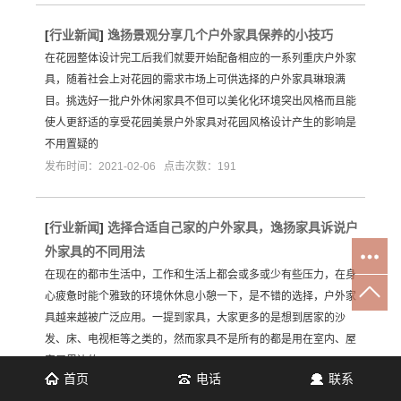
[
行业新闻
]
逸扬景观分享几个户外家具保养的小技巧
在花园整体设计完工后我们就要开始配备相应的一系列重庆户外家
具，随着社会上对花园的需求市场上可供选择的户外家具琳琅满
目。挑选好一批户外休闲家具不但可以美化化环境突出风格而且能
使人更舒适的享受花园美景户外家具对花园风格设计产生的影响是
不用置疑的
发布时间：2021-02-06 点击次数：191
[
行业新闻
]
选择合适自己家的户外家具，逸扬家具诉说户
外家具的不同用法
在现在的都市生活中，工作和生活上都会或多或少有些压力，在身
心疲惫时能个雅致的环境休休息小憩一下，是不错的选择，户外家
具越来越被广泛应用。一提到家具，大家更多的是想到居家的沙
发、床、电视柜等之类的，然而家具不是所有的都是用在室内、屋
家屋里边的
首页
电话
联系
发布时间：2020-07-03 点击次数：248