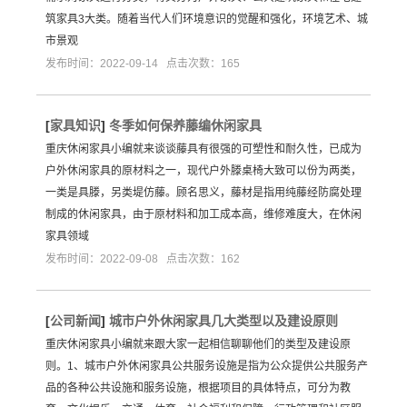
筑家具3大类。随着当代人们环境意识的觉醒和强化，环境艺术、城
市景观
发布时间：2022-09-14 点击次数：165
[
家具知识
]
冬季如何保养藤编休闲家具
重庆休闲家具小编就来谈谈藤具有很强的可塑性和耐久性，已成为
户外休闲家具的原材料之一，现代户外滕桌椅大致可以份为两类，
一类是具滕，另类堤仿藤。顾名思义，藤材是指用纯藤经防腐处理
制成的休闲家具，由于原材料和加工成本高，维修难度大，在休闲
家具领域
发布时间：2022-09-08 点击次数：162
[
公司新闻
]
城市户外休闲家具几大类型以及建设原则
重庆休闲家具小编就来跟大家一起相信聊聊他们的类型及建设原
则。1、城市户外休闲家具公共服务设施是指为公众提供公共服务产
品的各种公共设施和服务设施，根据项目的具体特点，可分为教