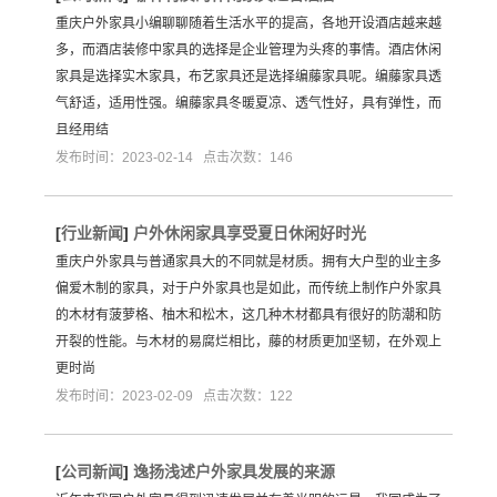
重庆户外家具小编聊聊随着生活水平的提高，各地开设酒店越来越
多，而酒店装修中家具的选择是企业管理为头疼的事情。酒店休闲
家具是选择实木家具，布艺家具还是选择编藤家具呢。编藤家具透
气舒适，适用性强。编藤家具冬暖夏凉、透气性好，具有弹性，而
且经用结
发布时间：2023-02-14 点击次数：146
[
行业新闻
]
户外休闲家具享受夏日休闲好时光
重庆户外家具与普通家具大的不同就是材质。拥有大户型的业主多
偏爱木制的家具，对于户外家具也是如此，而传统上制作户外家具
的木材有菠萝格、柚木和松木，这几种木材都具有很好的防潮和防
开裂的性能。与木材的易腐烂相比，藤的材质更加坚韧，在外观上
更时尚
发布时间：2023-02-09 点击次数：122
[
公司新闻
]
逸扬浅述户外家具发展的来源