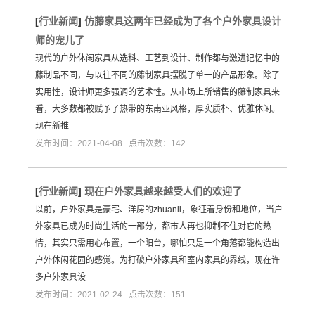
[
行业新闻
]
仿藤家具这两年已经成为了各个户外家具设计
师的宠儿了
现代的户外休闲家具从选料、工艺到设计、制作都与激进记忆中的
藤制品不同，与以往不同的藤制家具摆脱了单一的产品形象。除了
实用性，设计师更多强调的艺术性。从市场上所销售的藤制家具来
看，大多数都被赋予了热带的东南亚风格，厚实质朴、优雅休闲。
现在新推
发布时间：2021-04-08 点击次数：142
[
行业新闻
]
现在户外家具越来越受人们的欢迎了
以前，户外家具是豪宅、洋房的zhuanli，象征着身份和地位，当户
外家具已成为时尚生活的一部分，都市人再也抑制不住对它的热
情，其实只需用心布置，一个阳台，哪怕只是一个角落都能构造出
户外休闲花园的感觉。为打破户外家具和室内家具的界线，现在许
多户外家具设
发布时间：2021-02-24 点击次数：151