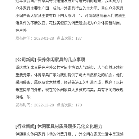
近年来我国户外家具得到迅速发展并有着光明的远景，我国成为了
户外家具主要生产国，成为户外家具行业的主力军。重庆户外家具
小编告诉大家其主要有以下四大原因：1、时尚观念随着人们物质生
活条件的不断改变，花钱买健康的消费观念成为户外休闲新时尚，
在户外
发布时间：2023-01-28 点击次数：137
[
公司新闻
]
保养休闲家具的几点事项
重庆休闲家具是在户外公共空间中协调人与城市、人与自然环境的
重要元素，休闲家具厂家为我们提供了与大自然相处的机会，他们
采用藤条、属以及实木材质，经过先进工艺打造而成，抛弃了以往
笨重简单的外形，现在的休闲家具大多款式精美，具有不同的表现
风格，能
发布时间：2022-12-28 点击次数：170
[
行业新闻
]
休闲家具材质展现多元化文化魅力
伴随重庆休闲家具市场的消费升级，户外空间在家居生活中呈现越