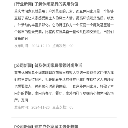
[
行业新闻
]
了解休闲家具的实用价值
重庆休闲家具就是用于户外景观的元素，而且休闲家具是一个能够
直截了当让人家感受到主人的风土人情，提高环境观赏品质，以及
户外活动的丰富多彩化。它的特征作为一个家庭一个庭院甚至是一
个城市的造景元素，比室内家装具备一些公共性和交流性，当我们
疲惫的时
发布时间：2024-12-10 点击次数：90
[
公司新闻
]
普及休闲家具带领时尚生活
重庆休闲家具小编来聊聊以前家里有客人到访一般都是客厅作为我
们的主要招待场所，但是随着生活的多样化我们在招待客人的时候
也想要给人一种新颖和时尚的体验。一套户外休闲家具，打破了室
内外的界限，室内有客厅、餐厅，室外同样可以拥有小憩休闲的场
所。宽阔
发布时间：2024-11-26 点击次数：65
[
公司新闻
]
现在户外家居主流化趋势