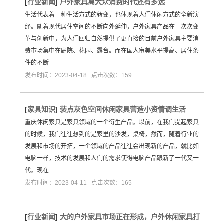
[
行业新闻
]
户外家具离大众消费时代还有多远
生活代表着一种生活方式的转变，也体现着人们休闲方式的全新演
绎。随着现代居住空间的不断向外延伸，户外家具产品在一次次变
革与创新中，为人们回归自然提供了更直接的目前户外家具主要消
费市场集中在庭院、花园、露台。而在国人审美水平提高、居住条
件的不断
发布时间：2023-04-18 点击次数：159
[
家具知识
]
装点灰色空间休闲家具营造小资情调生活
重庆休闲家具是家具领域的一个衍生产品。以前，在我们提起家具
的时候，我们往往想到的是家里的沙发，桌椅，然而，随着行业的
发展和市场的开拓，一个领域的产品往往会出现新的产品，就比如
电脑一样，技术的发展和人们的需求使得电脑产品跟新了一代又一
代。现在
发布时间：2023-04-11 点击次数：165
[
行业新闻
]
大的户外家具市场正在形成，户外休闲家具打