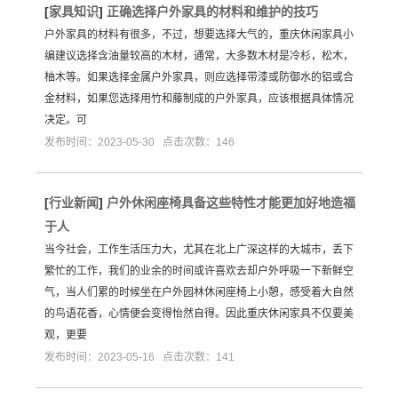
[
家具知识
]
正确选择户外家具的材料和维护的技巧
户外家具的材料有很多，不过，想要选择大气的，重庆休闲家具小
编建议选择含油量较高的木材，通常，大多数木材是冷杉，松木，
柚木等。如果选择金属户外家具，则应选择带漆或防御水的铝或合
金材料，如果您选择用竹和藤制成的户外家具，应该根据具体情况
决定。可
发布时间：2023-05-30 点击次数：146
[
行业新闻
]
户外休闲座椅具备这些特性才能更加好地造福
于人
当今社会，工作生活压力大，尤其在北上广深这样的大城市，丢下
繁忙的工作，我们的业余的时间或许喜欢去却户外呼吸一下新鲜空
气，当人们累的时候坐在户外园林休闲座椅上小憩，感受着大自然
的鸟语花香，心情便会变得怡然自得。因此重庆休闲家具不仅要美
观，更要
发布时间：2023-05-16 点击次数：141