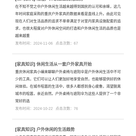
在不知不觉之中户外休闲生活越来越得到国民的认可和亲睐，这几
年时间家庭采购的重庆户外家具的数据来看是直线上升。由此可见
现在人们对生活品质的追求不单单满足于对室内家具设施配套的追
求，也很大程度对户外休闲空间的打造和户外休闲生活的品质也是
越来越重
发布时间：2024-11-06 点击次数：67
[
家具知识
]
休闲生活从一套户外家具开始
重庆休闲家具小编来聊聊户外桌椅与遮阳伞是户外休闲生活中不可
少的工具，它们可以让人们更加好地享受自然，也能够提供好的休
闲体验。在城市喧嚣的生活中，很多人都感到身心疲惫，渴望脱离
城市的喧嚣，亲近自然。户外桌椅与遮阳伞为这些人提供了一个非
常好的选
发布时间：2024-10-22 点击次数：76
[
家具知识
]
户外休闲的生活趋势