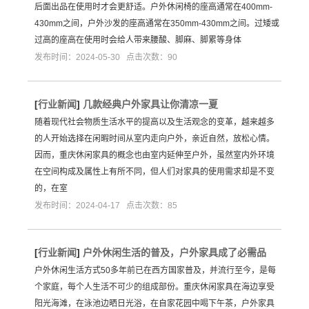
后面出品在使用时才会更舒适。户外休闲椅的座高通常在400mm-
430mm之间，户外沙发的座高通常在350mm-430mm之间。过矮或
过高的座高在使用时会给人带来腰酸、脚麻、脚累等身体
发布时间：2024-05-30 点击次数：90
[
行业新闻
]
几款经典户外家具让你清凉一夏
随着现代社会物质生活水平的提高以及生活观念的变革，越来越多
的人开始选择在闲暇时间从室内走向户外，亲近自然，放松心情。
因而，重庆休闲家具的概念也由室内延伸至户外，虽然室内外环境
在空间构成及属性上有所不同，但人们对家具的使用需求却是不变
的，在室
发布时间：2024-04-17 点击次数：85
[
行业新闻
]
户外休闲生活的普及，户外家具成了必需品
户外休闲生活方式50多年前已在西方国家普及，并流行至今，是每
个家庭，每个人生活不可少的组成部份。重庆休闲家具在海边享受
阳光海滩，在泳池边晒日光浴，在自家花园中喝下午茶，户外家具