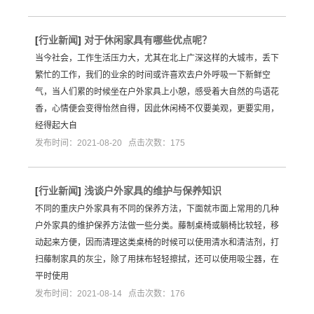
[
行业新闻
]
对于休闲家具有哪些优点呢？
当今社会，工作生活压力大，尤其在北上广深这样的大城市，丢下
繁忙的工作，我们的业余的时间或许喜欢去户外呼吸一下新鲜空
气，当人们累的时候坐在户外家具上小憩，感受着大自然的鸟语花
香，心情便会变得怡然自得，因此休闲椅不仅要美观，更要实用，
经得起大自
发布时间：2021-08-20 点击次数：175
[
行业新闻
]
浅谈户外家具的维护与保养知识
不同的重庆户外家具有不同的保养方法，下面就市面上常用的几种
户外家具的维护保养方法做一些分类。藤制桌椅或躺椅比较轻，移
动起来方便，因而清理这类桌椅的时候可以使用清水和清洁剂，打
扫藤制家具的灰尘，除了用抹布轻轻擦拭，还可以使用吸尘器，在
平时使用
发布时间：2021-08-14 点击次数：176