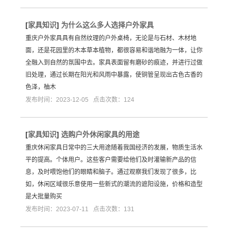
[
家具知识
]
为什么这么多人选择户外家具
重庆户外家具具有自然纹理的户外桌椅，无论是与石材、木材地
面，还是花园里的木本草本植物，都很容易和谐地融为一体，让你
全融入到自然的氛围中去。家具表面留有磨砂的痕迹，并进行过做
旧处理，通过长期在阳光和风雨中暴露，使铜管呈现出古色古香的
色泽，柚木
发布时间：2023-12-05 点击次数：124
[
家具知识
]
选购户外休闲家具的用途
重庆休闲家具日常中的三大用途随着我国经济的发展，物质生活水
平的提高。个体用户。这些客户需要给他们及时灌输新产品的信
息，及时喂饱他们的眼睛和脑子。通过观察我们发现了很多，比
如，休闲区域很乐意使用一些新式的潮流的遮阳设施，价格和造型
是大批量购买
发布时间：2023-07-11 点击次数：131