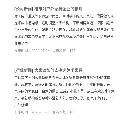
[
公司新闻
]
楼市对户外家具企业的影响
对国内户重庆外家具企业而言，面对楼市的风云变幻，需要做的就
是顺应市场需求，适时调整产品结构，革新销售渠道，探索出适合
企业自身的生存、发展之路。现在，越来越多的都市人整日处在钢
筋水泥的灰色空间中，足不出户就能享受户外休闲生活，给自己营
造悠然自
发布时间：2023-07-04 点击次数：177
[
行业新闻
]
大家该如何去挑选休闲家具
亲近重庆休闲家具体验户外生活休闲家具就是放在居室外的或仿
藤、或实木、或铁艺的家具。所以你能够拥有一个小的庭院，在天
气晴朗的休息日，自家的露台.上或者小花园里，放上喜欢的休闲家
具，靠着躺椅戴着草帽淋浴着太阳，傍晚时分，邀上几个好友开个
户外烧烤
发布时间：2023-06-27 点击次数：188