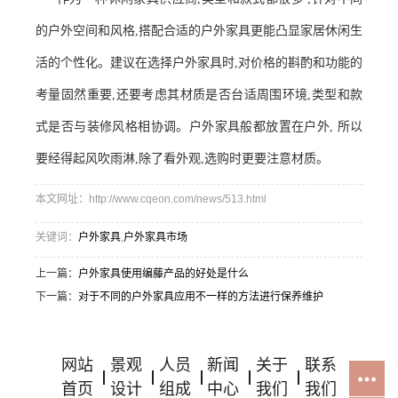
的户外空间和风格,搭配合适的户外家具更能凸显家居休闲生
活的个性化。建议在选择户外家具时,对价格的斟酌和功能的
考量固然重要,还要考虑其材质是否台适周围环境,类型和款
式是否与装修风格相协调。户外家具般都放置在户外, 所以
要经得起风吹雨淋,除了看外观,选购时更要注意材质。
本文网址：http://www.cqeon.com/news/513.html
关键词：
户外家具
,
户外家具市场
上一篇：
户外家具使用编藤产品的好处是什么
下一篇：
对于不同的户外家具应用不一样的方法进行保养维护
网站
景观
人员
新闻
关于
联系
首页
设计
组成
中心
我们
我们