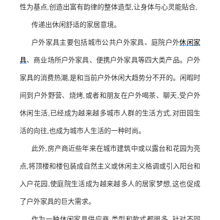
性为基点,创造出富有韵律的整体造型,让身体与心灵能贴合,
传递出休闲舒适的家居意境。
户外家具主要包括城市公共户外家具、庭院户外
休闲家
具
、商业场所户外家具、便携户外家具等四大类产品。户外
家具的消费热潮,是和当前户外休闲大趋势分不开的。闲暇时
间到户外野营、烧烤,或者和朋友在户外喝茶、聊天,受户外
休闲生活,已经成为越来越多城市人群的生活方式,对田园生
活的向往,也成为城市人生活的一种时尚。
此外,房产商近些年来在城市建筑中或以露台和花园为亮
点,将顶楼和楼包装成自然主义或休闲主义格调或引入阳台和
入户花园,使庭院生活成为越来越多人的居家梦想,这也促成
了户外家具的巨大需求。
作为一种休闲家具供应商,类型和款式都很多 ,针对不同