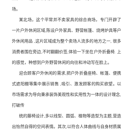
场。
某北场，这个平常并不卖家具的综合商场，专门开辟了
一片户外休闲区域,陈设户外家具、野营帐篷、烧烤炉具等户
外休闲用品 ,这片区域成为整个卖场人流多的地方之一, 很多
消费者围在旁边,不时翻翻价签,体验一下坐在户外折叠椅. 上
的感觉，种想到户外野营休闲的向往和冲动写在脸上。
迎合顾客户外休闲的需求,把户外折叠座椅、帐篷、便携
式遮阳棚等集中展示销售 ,吸引、激发顾客的购买欲望。以
市场需求为导向秉承装饰美观性和实用性为一体的设计理念,
打破传
统的藤椅设计,多以线型、圆弧、植物等造型为主题,营造
出怡然自得的空间表情。其次,以符合人体曲线与自身材质属