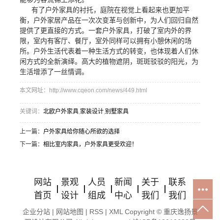
有了户外家具的衬托，庭院在视觉上看起来也更加平
衡，户外家居产品在一次次变革与创新中，为人们回归自然
提供了更直接的方式。一套户外家具，打破了室内外的界
限，室内有客厅、餐厅，室外同样可以拥有小憩休闲的场
所。户外生活代表着一种生活方式的转变，也体现着人们休
闲方式的全新演绎。高大的植物遮阴，斑斑驳驳的阳光，为
生活增添了一丝情调。
本文网址：http://www.cqeon.com/news/449.html
关键词：
北欧户外家具
,
家装设计
,
别墅家具
上一篇：
户外家具给你随心所欲的选择
下一篇：
相比室内家具，户外家具更受欢迎！
网站
景观
人员
新闻
关于
联系
首页
设计
组成
中心
我们
我们
企业分站
|
网站地图
|
RSS
|
XML
Copyright © 重庆逸扬景