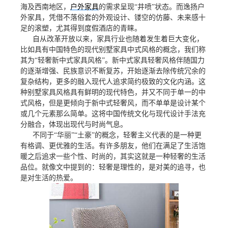
海及西南地区，
户外家具
的需求呈现“井喷”状态。而逸扬户
外家具，凭借不落俗套的外观设计、镂空的仿藤、未来感十
足的滚塑，尤其得到度假酒店的青睐。
自从改革开放以来，家具行业也随着发生着巨大变化，
比如具有中国特色的现代别墅家具中式风格的概念，我们称
其为“轻奢新中式家具风格”。新中式家具轻奢风格伴随国力
的逐渐增强、民族意识不断复苏，开始逐渐去除传统冗余的
复杂结构，更多的融入现代人追求简约极致的文化内涵。这
种别墅家具风格具有鲜明的现代特色，并又不同于单一的中
式风格，但是更倾向于新中式轻奢风，而不单单是设计某个
或几个元素那么简单。这将中国传统文化与现代设计手法充
分融合，体现出现代与时尚气息。
不同于“华丽”“土豪”的概念，轻奢主义代表的是一种更
有格调、更优雅的生活。有许多朋友，他们在满足了生活饱
暖之后追求一些个性、时尚的，其实这就是一种轻奢的生活
品位。就像文中提到的：轻奢是理性的，是对美的追寻，也
是对生活的热爱。