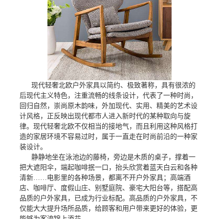
现代轻奢北欧户外家具以简约、极致著称，具有很浓的
后现代主义特色，注重流畅的线条设计，代表了一种时尚，
回归自然，崇尚原木韵味，外加现代、实用、精美的艺术设
计风格，正反映出现代都市人进入新时代的某种取向与旋
律。现代轻奢北欧不仅相当的接地气，而且利用这种风格打
造的家居环境不容易过时，属于一直走在时尚前沿的一种家
装设计。
静静地坐在泳池边的藤椅，旁边是木质的桌子，撑着一
把大遮阳伞，端起咖啡抿一口，抬头欣赏着蓝天白云和各种
清新……电影里的各种场景，都离不开户外家具；高端酒
店、咖啡厅、度假山庄、别墅庭院、豪宅大阳台等，搭配高
品质的户外家具，已成为行业标配。高品质的户外家具，不
仅能大大提升场所品质，给顾客和用户带来更好的体验，更
能够为客流锦上添花。